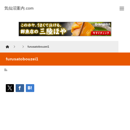
気仙沼案内.com
Home
furusatobouzei1
furusatobouzei1