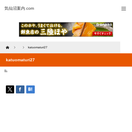
気仙沼案内.com
Home
katuomaturi27
katuomaturi27