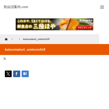
気仙沼案内.com
Home
katuomaturi_uminoichi3
katuomaturi_uminoichi3