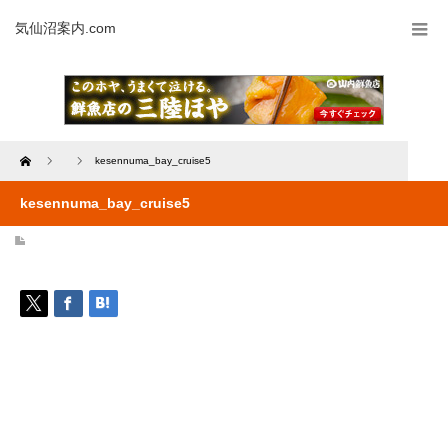
気仙沼案内.com
Home
kesennuma_bay_cruise5
kesennuma_bay_cruise5