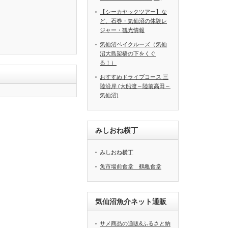
【シーカヤックツアー】な
ど、石巻・気仙沼の体験レ
ジャー・観光情報
気仙沼ベイクルーズ（気仙
沼大島架橋の下をくぐ
る！）
おすすめドライブコース 三
陸沿岸 (大船渡～陸前高田～
気仙沼)
みしおね横丁
みしおね横丁
魚市場前食堂 鶴亀食堂
気仙沼魚介ネット通販
サメ商品の通販&ふるさと納