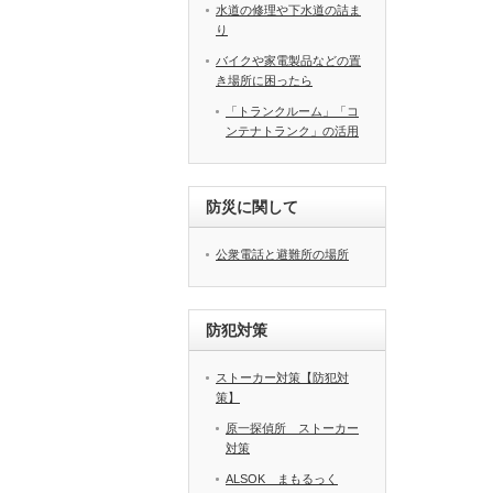
水道の修理や下水道の詰ま
り
バイクや家電製品などの置
き場所に困ったら
「トランクルーム」「コ
ンテナトランク」の活用
防災に関して
公衆電話と避難所の場所
防犯対策
ストーカー対策【防犯対
策】
原一探偵所 ストーカー
対策
ALSOK まもるっく