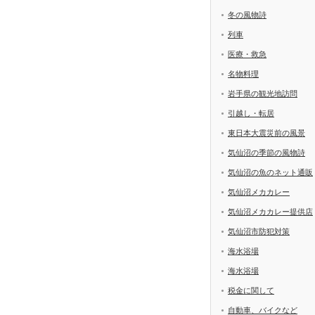
冬の風物詩
列車
医療・救急
名物料理
岩手県の観光地訪問
引越し・転居
東日本大震災前の風景
気仙沼の季節の風物詩
気仙沼の魚のネット通販
気仙沼メカカレー
気仙沼メカカレー提供店
気仙沼市防犯対策
海水浴場
海水浴場
税金に関して
自動車、バイクなど