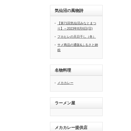
気仙沼の風物詩
【第71回気仙沼みなとまつ
り】～2023年8月6日(日)
フカヒレの天日干し（冬）
サメ商品の通販&ふるさと納
税
名物料理
メカカレー
ラーメン屋
メカカレー提供店