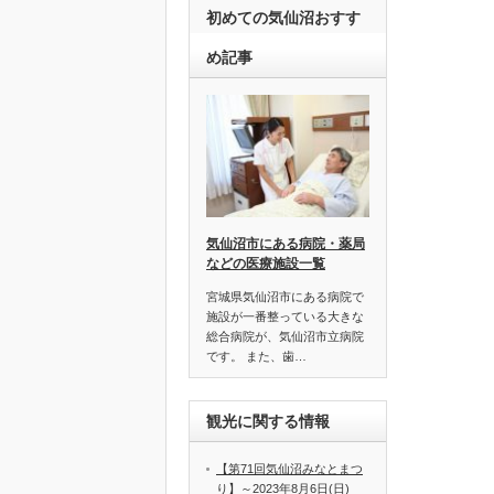
初めての気仙沼おすす
め記事
気仙沼市にある病院・薬局
などの医療施設一覧
宮城県気仙沼市にある病院で
施設が一番整っている大きな
総合病院が、気仙沼市立病院
です。 また、歯…
観光に関する情報
【第71回気仙沼みなとまつ
り】～2023年8月6日(日)