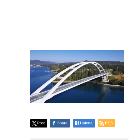
Post
Share
Hatena
RSS