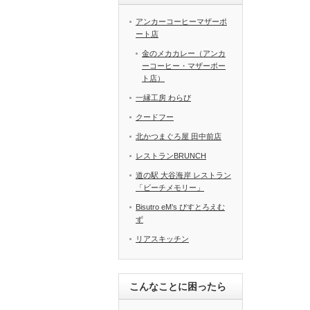
アンカーコーヒーマザーポ
ート店
金のメカカレー（アンカ
ーコーヒー・マザーポー
ト店）
一縁工房 わらび
クードフー
北かつまぐろ屋 田中前店
レストランBRUNCH
道の駅 大谷海岸 レストラン
「ビーチメモリー」
Bisutro eM’s びすとろえむ
ず
リアスキッチン
こんなことに困ったら