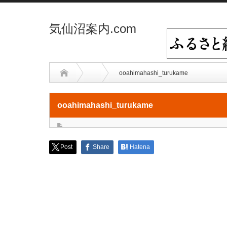
気仙沼案内.com
ooahimahashi_turukame
ooahimahashi_turukame
Post
Share
Hatena