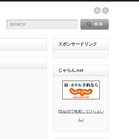
スポンサードリンク
じゃらん.net
[
]で検索してけらぁい
気仙沼
ん♪