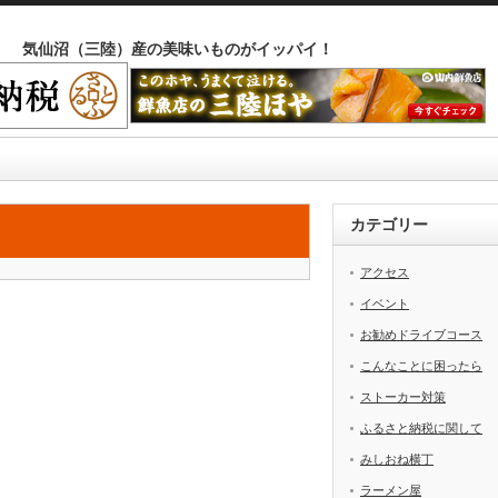
気仙沼（三陸）産の美味いものがイッパイ！
カテゴリー
アクセス
イベント
お勧めドライブコース
こんなことに困ったら
ストーカー対策
ふるさと納税に関して
みしおね横丁
ラーメン屋