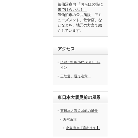
気仙沼案内 「おらほの街に
来でけらいん！」
気仙沼市の公共施設、アミ
ューズメント、飲食店、な
どなどを、地元の方言で紹
介しています。
アクセス
POKEMON with YOU トレ
イン
三陸道、逆走注意！
東日本大震災前の風景
東日本大震災以前の風景
海水浴場
小泉海岸【音出ます】