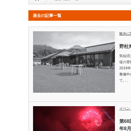
過去の記事一覧
観光に
野杜
気仙沼
堤の背
201
整備中
て､…
イベン
第6
年8月