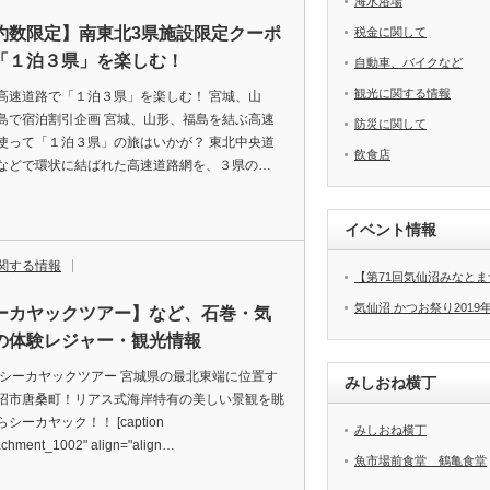
海水浴場
約数限定】南東北3県施設限定クーポ
税金に関して
「１泊３県」を楽しむ！
自動車、バイクなど
観光に関する情報
高速道路で「１泊３県」を楽しむ！ 宮城、山
島で宿泊割引企画 宮城、山形、福島を結ぶ高速
防災に関して
使って「１泊３県」の旅はいかが？ 東北中央道
飲食店
などで環状に結ばれた高速道路網を、３県の…
イベント情報
関する情報
【第71回気仙沼みなとまつ
気仙沼 かつお祭り2019
ーカヤックツアー】など、石巻・気
の体験レジャー・観光情報
 シーカヤックツアー 宮城県の最北東端に位置す
みしおね横丁
沼市唐桑町！リアス式海岸特有の美しい景観を眺
シーカヤック！！ [caption
みしおね横丁
tachment_1002" align="align…
魚市場前食堂 鶴亀食堂