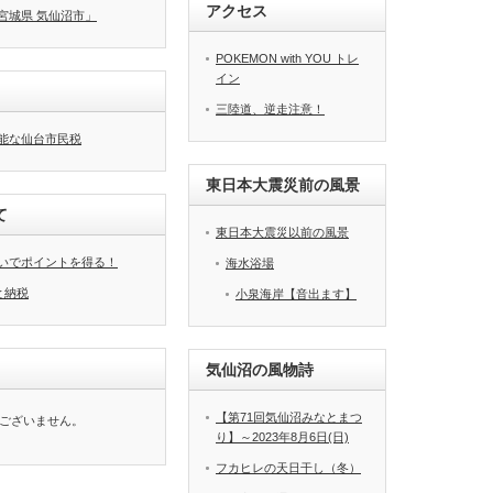
アクセス
宮城県 気仙沼市」
POKEMON with YOU トレ
イン
三陸道、逆走注意！
能な仙台市民税
東日本大震災前の風景
て
東日本大震災以前の風景
いでポイントを得る！
海水浴場
と納税
小泉海岸【音出ます】
気仙沼の風物詩
【第71回気仙沼みなとまつ
ございません。
り】～2023年8月6日(日)
フカヒレの天日干し（冬）