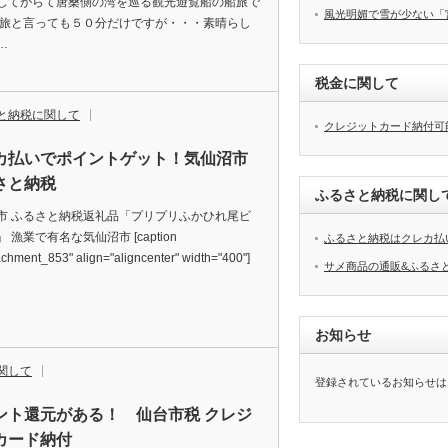
してからて唐桑側の湾を巡る観光遊覧船の船旅で
風光明媚で雪が少ない「
船旅と言っても５０分だけですが・・・素晴らし
…
税金に関して
と納税に関して
クレジットカード納付可
カ払いでポイントゲット！気仙沼市
さと納税
ふるさと納税に関し
市 ふるさと納税返礼品「プリプリふかひれ尾ビ
 漁業で有名な気仙沼市 [caption
ふるさと納税はクレカ払
achment_853" align="aligncenter" width="400"]
サメ商品の通販&ふるさ
お知らせ
関して
登録されているお知らせは
ント還元がある！ 仙台市税 クレジ
カード納付