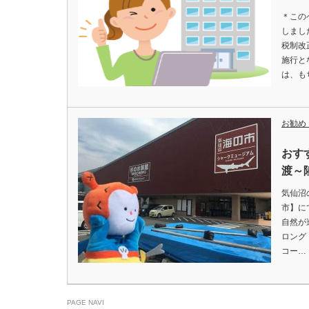
＊この
しまし
税制改
施行と
は、も
お勧め
おす
渡～
気仙沼
市】に
自然が
ロング
コー…
PAGE NAVI