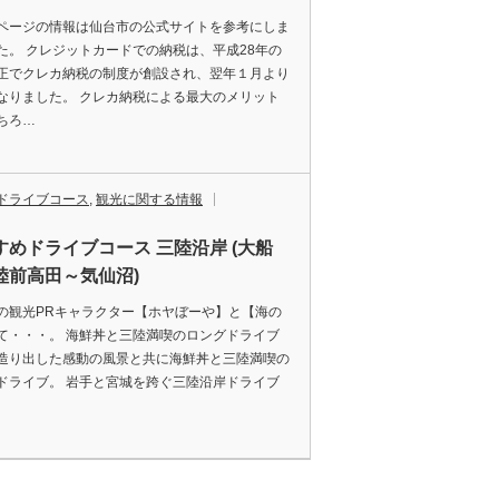
ページの情報は仙台市の公式サイトを参考にしま
た。 クレジットカードでの納税は、平成28年の
正でクレカ納税の制度が創設され、翌年１月より
なりました。 クレカ納税による最大のメリット
ちろ…
ドライブコース
,
観光に関する情報
すめドライブコース 三陸沿岸 (大船
陸前高田～気仙沼)
の観光PRキャラクター【ホヤぼーや】と【海の
て・・・。 海鮮丼と三陸満喫のロングドライブ
造り出した感動の風景と共に海鮮丼と三陸満喫の
ドライブ。 岩手と宮城を跨ぐ三陸沿岸ドライブ