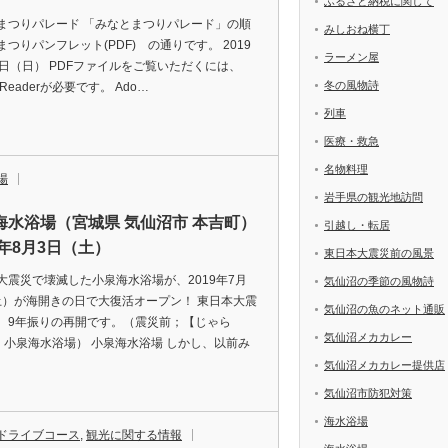
ふるさと納税に関して
まつりパレード 「みなとまつりパレード」の順
みしおね横丁
まつりパンフレット(PDF) の通りです。 2019
ラーメン屋
4日（日） PDFファイルをご覧いただくには、
冬の風物詩
e Readerが必要です。 Ado…
列車
医療・救急
名物料理
場
岩手県の観光地訪問
海水浴場（宮城県 気仙沼市 本吉町）
引越し・転居
9年8月3日（土）
東日本大震災前の風景
大震災で壊滅した小泉海水浴場が、2019年7月
気仙沼の季節の風物詩
(土）が海開きの日で大復活オープン！ 東日本大震
気仙沼の魚のネット通販
、9年振りの再開です。（震災前；【じゃら
気仙沼メカカレー
et】小泉海水浴場） 小泉海水浴場 しかし、以前み
気仙沼メカカレー提供店
気仙沼市防犯対策
海水浴場
ドライブコース
,
観光に関する情報