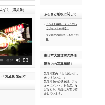
上うんずら（震災前）
ふるさと納税に関して
ふるさと納税はクレカ払い
でポイントを得る！
サメ商品の通販&ふるさと納
税
東日本大震災前の気仙
03:37
沼市内の写真満載！
気仙沼案内 「おらほの街に
い「宮城県 気仙沼
来でけらいん！」
気仙沼市の公共施設、アミ
ューズメント、飲食店、な
どなどを、地元の方言で紹
介しています。