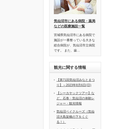
気仙沼市にある病院・薬局
などの医療施設一覧
宮城県気仙沼市にある病院で
施設が一番整っている大きな
総合病院が、気仙沼市立病院
です。 また、歯…
観光に関する情報
【第71回気仙沼みなとまつ
り】～2023年8月6日(日)
【シーカヤックツアー】な
ど、石巻・気仙沼の体験レ
ジャー・観光情報
気仙沼ベイクルーズ（気仙
沼大島架橋の下をくぐ
る！）