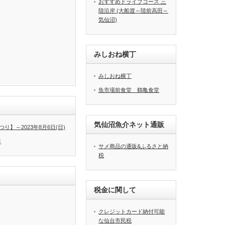
おすすめドライブコース 三
陸沿岸 (大船渡～陸前高田～
気仙沼)
みしおね横丁
みしおね横丁
魚市場前食堂 鶴亀食堂
気仙沼魚介ネット通販
り】～2023年8月6日(日)
年
サメ商品の通販&ふるさと納
税
税金に関して
クレジットカード納付可能
な仙台市民税