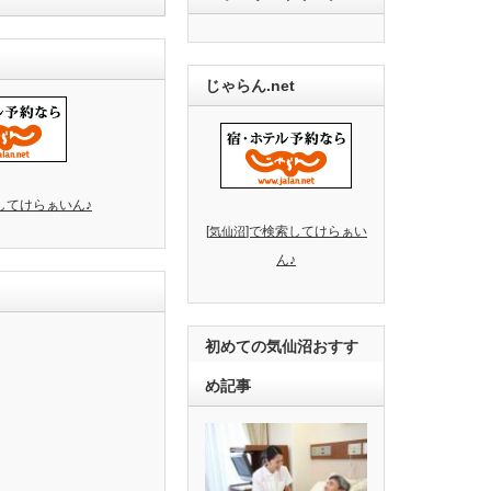
じゃらん.net
してけらぁいん♪
[
]で検索してけらぁい
気仙沼
ん♪
初めての気仙沼おすす
め記事