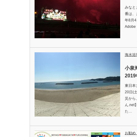
みなと
番は、
年8月
Adob
海水浴
小泉
201
東日本
20日
災から
ん.n
た…
お勧め