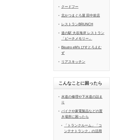
クードフー
北かつまぐろ屋 田中前店
レストランBRUNCH
道の駅 大谷海岸 レストラン
「ビーチメモリー」
Bisutro eM’s びすとろえむ
ず
リアスキッチン
こんなことに困ったら
水道の修理や下水道の詰ま
り
バイクや家電製品などの置
き場所に困ったら
「トランクルーム」「コ
ンテナトランク」の活用