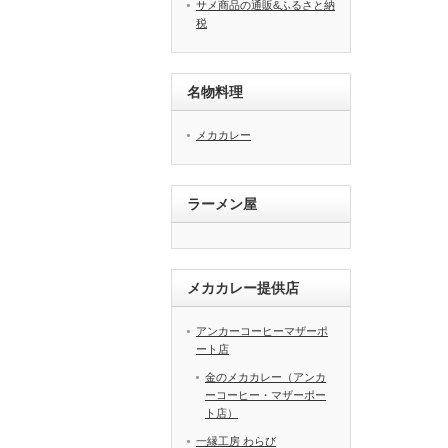
サメ商品の通販&ふるさと納
税
名物料理
メカカレー
ラーメン屋
メカカレー提供店
アンカーコーヒーマザーポ
ート店
金のメカカレー（アンカ
ーコーヒー・マザーポー
ト店）
一縁工房 わらび