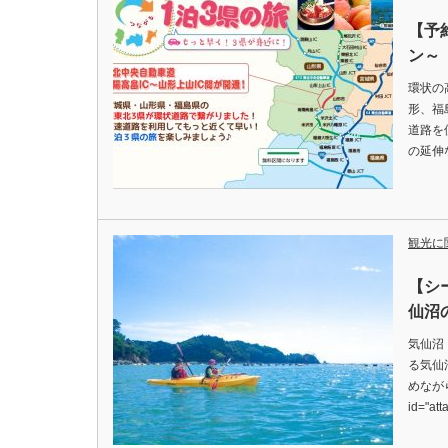
【予
ン～
環状の
形、福
道路を
の延伸
観光に
【シ
仙沼
気仙沼
る気仙
めながら
id="at