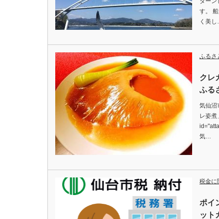
ターン
す。 
く美し
ふるさ
クレ
ふる
気仙沼
レ姿煮」
id="att
気…
税金に
ポイ
ット