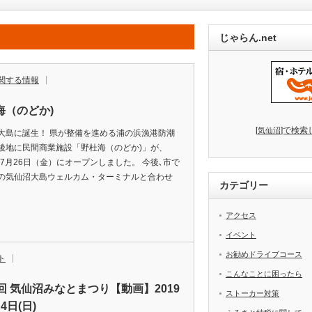
じゃらん.net
関する情報
海（のどか)
[
]で検索
気仙沼
大島に誕生！ 県が整備を進める浦の浜漁港防潮
後地に民間商業施設「野杜海（のどか)」が、
9年7月26日（金）にオープンしました。 今後､市で
の気仙沼大島ウェルカム・ターミナルと合わせ
カテゴリー
アクセス
イベント
お勧めドライブコース
ト
こんなことに困ったら
8回 気仙沼みなとまつり【動画】2019
ストーカー対策
4日(日)