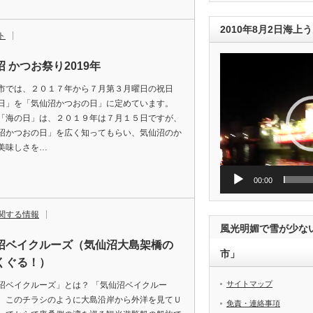
2010年8月2日海
ト
動
 かつお祭り2019年
画
プ
市では、２０１７年から７月第３月曜日の祝日
レ
ー
日」を「気仙沼かつおの日」に定めています。
ヤ
「海の日」は、２０１９年は７月１５日ですが、
ー
沼かつおの日」を広く知ってもらい、気仙沼のか
美味しさを…
00:00
関する情報
風光明媚で雪が少な
沼ベイクルーズ（気仙沼大島架橋の
市」
くぐる！）
サイトマップ
沼ベイクルーズ」とは？ 「気仙沼ベイクルー
、このチラシのように大島沿岸から外洋を見てＵ
免責・連絡事項