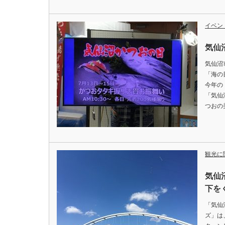
イベン
気仙沼
気仙沼
「海の
今年の
「気仙
つおの
観光に
気仙
下を
「気仙
ズ」は