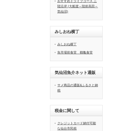
おすすめドライブコース 三
陸沿岸 (大船渡～陸前高田～
気仙沼)
みしおね横丁
みしおね横丁
魚市場前食堂 鶴亀食堂
気仙沼魚介ネット通販
サメ商品の通販&ふるさと納
税
税金に関して
クレジットカード納付可能
な仙台市民税