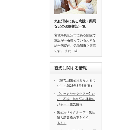
気仙沼市にある病院・薬局
などの医療施設一覧
宮城県気仙沼市にある病院で
施設が一番整っている大きな
総合病院が、気仙沼市立病院
です。 また、歯…
観光に関する情報
【第71回気仙沼みなとまつ
り】～2023年8月6日(日)
【シーカヤックツアー】な
ど、石巻・気仙沼の体験レ
ジャー・観光情報
気仙沼ベイクルーズ（気仙
沼大島架橋の下をくぐ
る！）