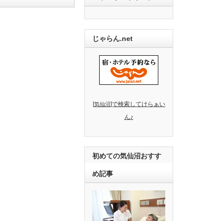
じゃらん.net
[
]で検索してけらぁい
気仙沼
ん♪
初めての気仙沼おすす
め記事