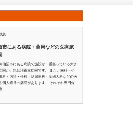
救急
沼市にある病院・薬局などの医療施
覧
気仙沼市にある病院で施設が一番整っている大き
病院が、気仙沼市立病院です。 また、歯科・小
眼科・内科・外科・泌尿器科・産婦人科などの医
や個人経営の病院があります。 それぞれ専門分
療…