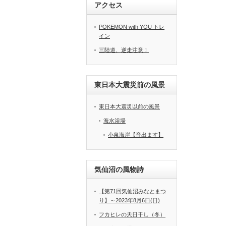
アクセス
POKEMON with YOU トレ
イン
三陸道、逆走注意！
東日本大震災前の風景
東日本大震災以前の風景
海水浴場
小泉海岸【音出ます】
気仙沼の風物詩
【第71回気仙沼みなとまつ
り】～2023年8月6日(日)
フカヒレの天日干し（冬）