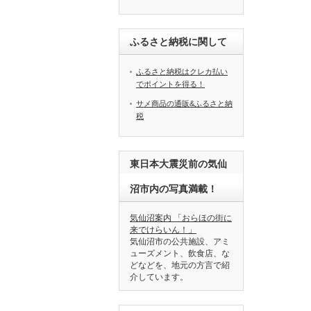
ふるさと納税に関して
ふるさと納税はクレカ払い
でポイントを得る！
サメ商品の通販&ふるさと納
税
東日本大震災前の気仙
沼市内の写真満載！
気仙沼案内 「おらほの街に
来でけらいん！」
気仙沼市の公共施設、アミ
ューズメント、飲食店、な
どなどを、地元の方言で紹
介しています。