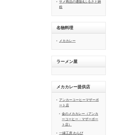
サメ商品の通販&ふるさと納
税
名物料理
メカカレー
ラーメン屋
メカカレー提供店
アンカーコーヒーマザーポ
ート店
金のメカカレー（アンカ
ーコーヒー・マザーポー
ト店）
一縁工房 わらび