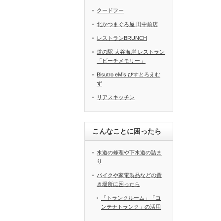
クードフー
北かつまぐろ屋 田中前店
レストランBRUNCH
道の駅 大谷海岸 レストラン
「ビーチメモリー」
Bisutro eM’s びすとろえむ
ず
リアスキッチン
こんなことに困ったら
水道の修理や下水道の詰ま
り
バイクや家電製品などの置
き場所に困ったら
「トランクルーム」「コ
ンテナトランク」の活用