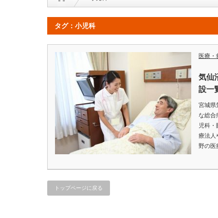
タグ：小児科
医療・
気仙
設一
宮城県
な総合
児科・
療法人
野の医
トップページに戻る