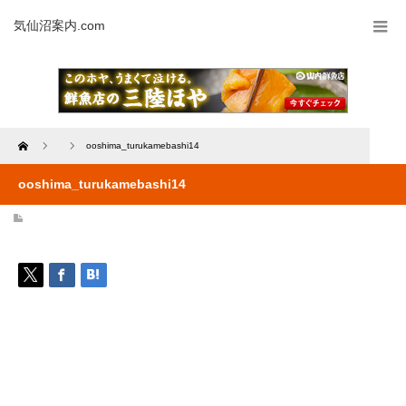
気仙沼案内.com
Home
ooshima_turukamebashi14
ooshima_turukamebashi14